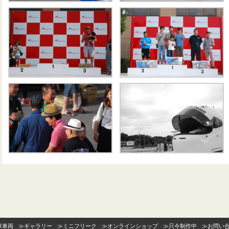
庫車両
≫
ギャラリー
≫
ミニフリーク
≫
オンラインショップ
≫
只今制作中
≫
お問い