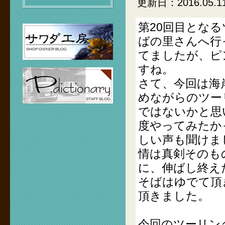
更新日：2016.05.1
第20回目とな
ばの里さんへ行
てましたが、ピ
すね。
さて、今回は海
めながらのツー
ではないかと思
度やってみたか
しい声も聞けま
情は真剣そのも
に、伸ばし終え
そばはゆでて頂
頂きました。
今回のツーリン