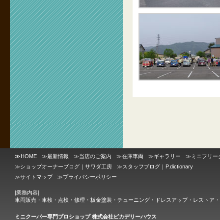
≫
HOME
≫
最新情報
≫
当店のご案内
≫
在庫車両
≫
ギャラリー
≫
ミニフリー
≫
ショップオーナーブログ｜サワダ工房
≫
スタッフブログ｜P.dictionary
≫
サイトマップ
≫
プライバシーポリシー
[業務内容]
車両販売・車検・点検・修理・板金塗装・チューニング・ドレスアップ・レストア・
ミニクーパー専門プロショップ 株式会社ピカデリーハウス