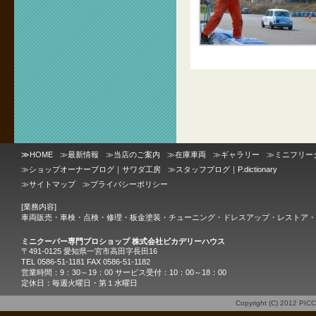
≫
HOME
≫
最新情報
≫
当店のご案内
≫
在庫車両
≫
ギャラリー
≫
ミニフリー
≫
ショップオーナーブログ｜サワダ工房
≫
スタッフブログ｜P.dictionary
≫
サイトマップ
≫
プライバシーポリシー
[業務内容]
車両販売・車検・点検・修理・板金塗装・チューニング・ドレスアップ・レストア・
ミニクーパー専門プロショップ 株式会社ピカデリーハウス
〒491-0125 愛知県一宮市高田字長田16
TEL 0586-51-1181 FAX 0586-51-1182
営業時間：9：30～19：00 サービス受付：10：00～18：00
定休日：毎週火曜日・第１水曜日
Copyright (C) 2012
PIC