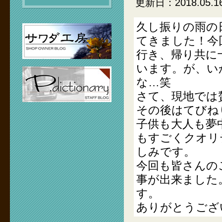
更新日：2018.05.1
久し振りの雨の
てきました！今
行き、帰り共に
います。が、い
な…笑
さて、現地では
その後はてびね
子供も大人も夢
もすごくクオリ
しみです。
今回も皆さんの
事が出来ました
す。
ありがとうござ