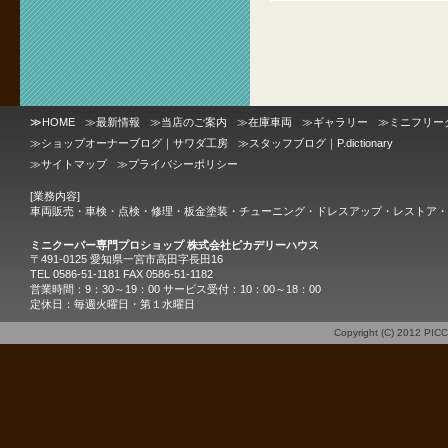
≫
HOME
≫
最新情報
≫
当店のご案内
≫
在庫車両
≫
ギャラリー
≫
ミニフリー
≫
ショップオーナーブログ｜サワダ工房
≫
スタッフブログ｜P.dictionary
≫
サイトマップ
≫
プライバシーポリシー
[業務内容]
車両販売・車検・点検・修理・板金塗装・チューニング・ドレスアップ・レストア・
ミニクーパー専門プロショップ 株式会社ピカデリーハウス
〒491-0125 愛知県一宮市高田字長田16
TEL 0586-51-1181 FAX 0586-51-1182
営業時間：9：30～19：00 サービス受付：10：00～18：00
定休日：毎週火曜日・第１水曜日
Copyright (C) 2012
PIC