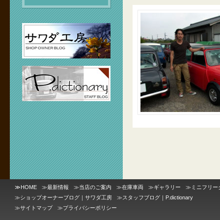
≫
HOME
≫
最新情報
≫
当店のご案内
≫
在庫車両
≫
ギャラリー
≫
ミニフリー
≫
ショップオーナーブログ｜サワダ工房
≫
スタッフブログ｜P.dictionary
≫
サイトマップ
≫
プライバシーポリシー