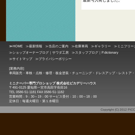
最新号入荷しました。
≫
HOME
≫
最新情報
≫
当店のご案内
≫
在庫車両
≫
ギャラリー
≫
ミニフリー
≫
ショップオーナーブログ｜サワダ工房
≫
スタッフブログ｜P.dictionary
≫
サイトマップ
≫
プライバシーポリシー
[業務内容]
車両販売・車検・点検・修理・板金塗装・チューニング・ドレスアップ・レストア・
ミニクーパー専門プロショップ 株式会社ピカデリーハウス
〒491-0125 愛知県一宮市高田字長田16
TEL 0586-51-1181 FAX 0586-51-1182
営業時間：9：30～19：00 サービス受付：10：00～18：00
定休日：毎週火曜日・第１水曜日
Copyright (C) 2012
PIC