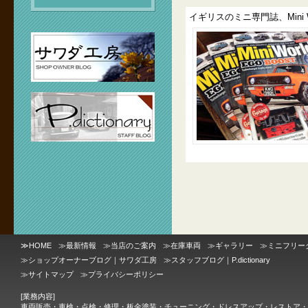
イギリスのミニ専門誌、Mini 
≫
HOME
≫
最新情報
≫
当店のご案内
≫
在庫車両
≫
ギャラリー
≫
ミニフリー
≫
ショップオーナーブログ｜サワダ工房
≫
スタッフブログ｜P.dictionary
≫
サイトマップ
≫
プライバシーポリシー
[業務内容]
車両販売・車検・点検・修理・板金塗装・チューニング・ドレスアップ・レストア・