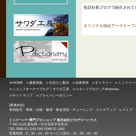
先日社長ブログで紹介されて
オリジナル強化アースケーブ
≫
HOME
≫
最新情報
≫
当店のご案内
≫
在庫車両
≫
ギャラリー
≫
ミニフリー
≫
ショップオーナーブログ｜サワダ工房
≫
スタッフブログ｜P.dictionary
≫
サイトマップ
≫
プライバシーポリシー
[業務内容]
車両販売・車検・点検・修理・板金塗装・チューニング・ドレスアップ・レストア・
ミニクーパー専門プロショップ 株式会社ピカデリーハウス
〒491-0125 愛知県一宮市高田字長田16
TEL 0586-51-1181 FAX 0586-51-1182
営業時間：9：30～19：00 サービス受付：10：00～18：00