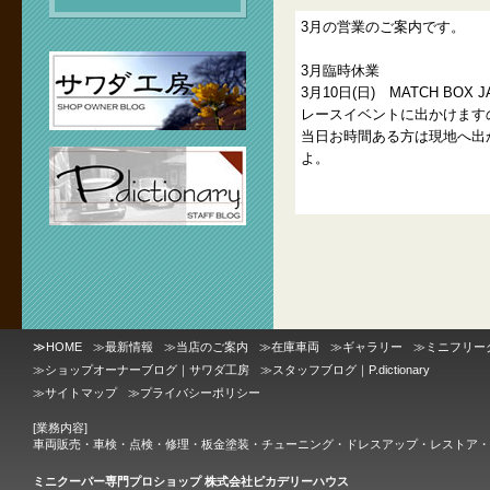
3月の営業のご案内です。
3月臨時休業
3月10日(日) MATCH BOX J
レースイベントに出かけます
当日お時間ある方は現地へ出
よ。
≫
HOME
≫
最新情報
≫
当店のご案内
≫
在庫車両
≫
ギャラリー
≫
ミニフリー
≫
ショップオーナーブログ｜サワダ工房
≫
スタッフブログ｜P.dictionary
≫
サイトマップ
≫
プライバシーポリシー
[業務内容]
車両販売・車検・点検・修理・板金塗装・チューニング・ドレスアップ・レストア・
ミニクーパー専門プロショップ 株式会社ピカデリーハウス