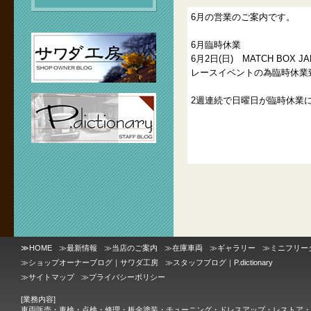
6月の営業のご案内です。
6月臨時休業
6月2日(日) MATCH BOX JA
レースイベントの為臨時休業
2週連続で日曜日が臨時休業
≫
HOME
≫
最新情報
≫
当店のご案内
≫
在庫車両
≫
ギャラリー
≫
ミニフリー
≫
ショップオーナーブログ｜サワダ工房
≫
スタッフブログ｜P.dictionary
≫
サイトマップ
≫
プライバシーポリシー
[業務内容]
車両販売・車検・点検・修理・板金塗装・チューニング・ドレスアップ・レストア・