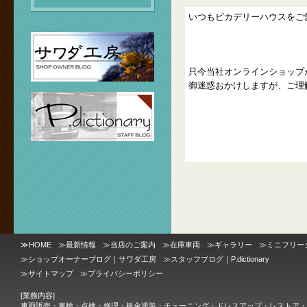
いつもピカデリーハウスをご
只今当社オンラインショップ
御迷惑おかけしますが、ご理
≫
HOME
≫
最新情報
≫
当店のご案内
≫
在庫車両
≫
ギャラリー
≫
ミニフリー
≫
ショップオーナーブログ｜サワダ工房
≫
スタッフブログ｜P.dictionary
≫
サイトマップ
≫
プライバシーポリシー
[業務内容]
車両販売・車検・点検・修理・板金塗装・チューニング・ドレスアップ・レストア・