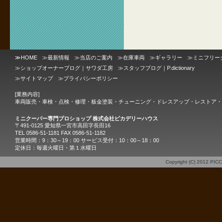
≫
HOME
≫
最新情報
≫
当店のご案内
≫
在庫車両
≫
ギャラリー
≫
ミニフリー
≫
ショップオーナーブログ｜サワダ工房
≫
スタッフブログ｜P.dictionary
≫
サイトマップ
≫
プライバシーポリシー
[業務内容]
車両販売・車検・点検・修理・板金塗装・チューニング・ドレスアップ・レストア・
ミニクーパー専門プロショップ 株式会社ピカデリーハウス
〒491-0125 愛知県一宮市高田字長田16
TEL 0586-51-1181 FAX 0586-51-1182
営業時間：9：30～19：00 サービス受付：10：00～18：00
定休日：毎週火曜日・第１水曜日
Copyright (C) 2012
PIC