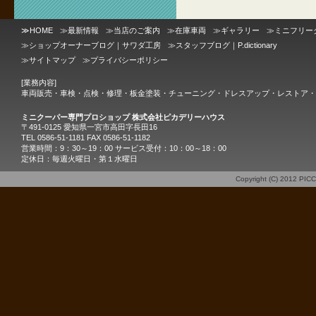
≫
HOME
≫
最新情報
≫
当店のご案内
≫
在庫車両
≫
ギャラリー
≫
ミニフリー
≫
ショップオーナーブログ｜サワダ工房
≫
スタッフブログ｜P.dictionary
≫
サイトマップ
≫
プライバシーポリシー
[業務内容]
車両販売・車検・点検・修理・板金塗装・チューニング・ドレスアップ・レストア・
ミニクーパー専門プロショップ 株式会社ピカデリーハウス
〒491-0125 愛知県一宮市高田字長田16
TEL 0586-51-1181 FAX 0586-51-1182
営業時間：9：30～19：00 サービス受付：10：00～18：00
定休日：毎週火曜日・第１水曜日
Copyright (C) 2012
PIC