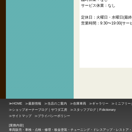
サービス休業：なし
定休日：火曜日・水曜日(最終
営業時間：9:30〜19:00(サービ
≫
HOME
≫
最新情報
≫
当店のご案内
≫
在庫車両
≫
ギャラリー
≫
ミニフリー
≫
ショップオーナーブログ｜サワダ工房
≫
スタッフブログ｜P.dictionary
≫
サイトマップ
≫
プライバシーポリシー
[業務内容]
車両販売・車検・点検・修理・板金塗装・チューニング・ドレスアップ・レストア・