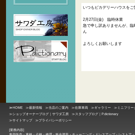
いつもピカデリーハウスをご
2月27日(金) 臨時休業
急で申し訳ありませんが、臨
ん
よろしくお願いします
≫
HOME
≫
最新情報
≫
当店のご案内
≫
在庫車両
≫
ギャラリー
≫
ミニフリー
≫
ショップオーナーブログ｜サワダ工房
≫
スタッフブログ｜P.dictionary
≫
サイトマップ
≫
プライバシーポリシー
[業務内容]
車両販売・車検・点検・修理・板金塗装・チューニング・ドレスアップ・レストア・