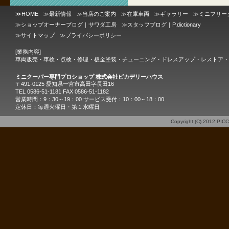
≫
HOME
≫
最新情報
≫
当店のご案内
≫
在庫車両
≫
ギャラリー
≫
ミニフリー
≫
ショップオーナーブログ｜サワダ工房
≫
スタッフブログ｜P.dictionary
≫
サイトマップ
≫
プライバシーポリシー
[業務内容]
車両販売・車検・点検・修理・板金塗装・チューニング・ドレスアップ・レストア・
ミニクーパー専門プロショップ 株式会社ピカデリーハウス
〒491-0125 愛知県一宮市高田字長田16
TEL 0586-51-1181 FAX 0586-51-1182
営業時間：9：30～19：00 サービス受付：10：00～18：00
定休日：毎週火曜日・第１水曜日
Copyright (C) 2012
PIC