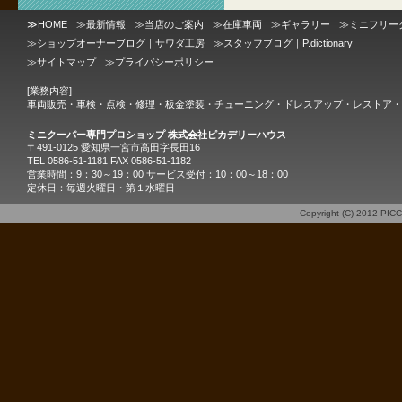
≫
HOME
≫
最新情報
≫
当店のご案内
≫
在庫車両
≫
ギャラリー
≫
ミニフリー
≫
ショップオーナーブログ｜サワダ工房
≫
スタッフブログ｜P.dictionary
≫
サイトマップ
≫
プライバシーポリシー
[業務内容]
車両販売・車検・点検・修理・板金塗装・チューニング・ドレスアップ・レストア・
ミニクーパー専門プロショップ 株式会社ピカデリーハウス
〒491-0125 愛知県一宮市高田字長田16
TEL 0586-51-1181 FAX 0586-51-1182
営業時間：9：30～19：00 サービス受付：10：00～18：00
定休日：毎週火曜日・第１水曜日
Copyright (C) 2012
PIC