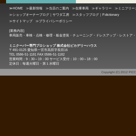
≫
HOME
≫
最新情報
≫
当店のご案内
≫
在庫車両
≫
ギャラリー
≫
ミニフリー
≫
ショップオーナーブログ｜サワダ工房
≫
スタッフブログ｜P.dictionary
≫
サイトマップ
≫
プライバシーポリシー
[業務内容]
車両販売・車検・点検・修理・板金塗装・チューニング・ドレスアップ・レストア・
ミニクーパー専門プロショップ 株式会社ピカデリーハウス
〒491-0125 愛知県一宮市高田字長田16
TEL 0586-51-1181 FAX 0586-51-1182
営業時間：9：30～19：00 サービス受付：10：00～18：00
定休日：毎週火曜日・第１水曜日
Copyright (C) 2012
PIC