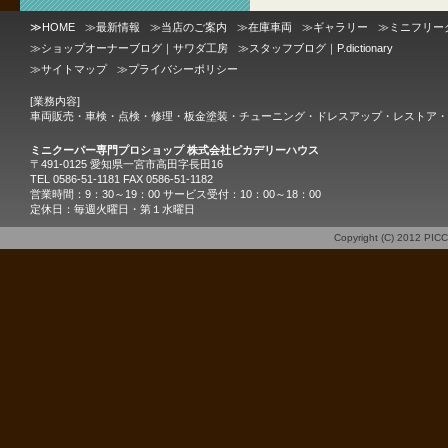
≫
HOME
≫
最新情報
≫
当店のご案内
≫
在庫車両
≫
ギャラリー
≫
ミニフリー
≫
ショップオーナーブログ｜サワダ工房
≫
スタッフブログ｜P.dictionary
≫
サイトマップ
≫
プライバシーポリシー
[業務内容]
車両販売・車検・点検・修理・板金塗装・チューニング・ドレスアップ・レストア・
ミニクーパー専門プロショップ 株式会社ピカデリーハウス
〒491-0125 愛知県一宮市高田字長田16
TEL 0586-51-1181 FAX 0586-51-1182
営業時間：9：30～19：00 サービス受付：10：00～18：00
定休日：毎週火曜日・第１水曜日
Copyright (C) 2012
PIC