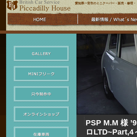
愛知県一宮市のミニクーパー・販売・修理・
PSP M.M 
ロLTD~Part,4