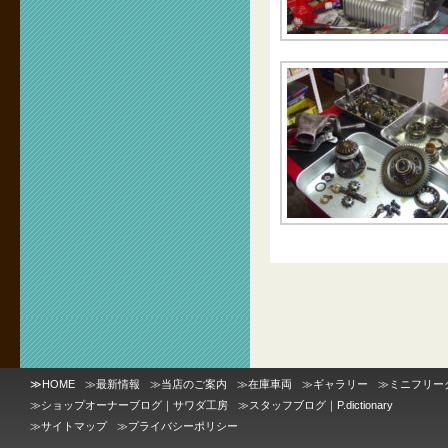
≫
HOME
≫
最新情報
≫
当店のご案内
≫
在庫車両
≫
ギャラリー
≫
ミニフリー
≫
ショップオーナーブログ｜サワダ工房
≫
スタッフブログ｜P.dictionary
≫
サイトマップ
≫
プライバシーポリシー