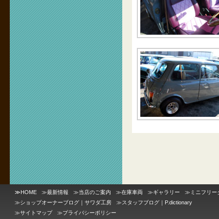
≫
HOME
≫
最新情報
≫
当店のご案内
≫
在庫車両
≫
ギャラリー
≫
ミニフリー
≫
ショップオーナーブログ｜サワダ工房
≫
スタッフブログ｜P.dictionary
≫
サイトマップ
≫
プライバシーポリシー