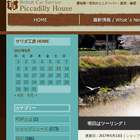
愛知県一宮市のミニクーパー・販売・修理・
サワダ工房 HOME
2017年5月
月
火
水
木
金
土
日
1
2
3
4
5
6
7
8
9
10
11
12
13
14
15
16
17
18
19
20
21
22
23
24
25
26
27
28
29
30
31
« 4月
6月 »
カテゴリー
PSPとは
(1)
明日はツーリング！
ショップニュース
(173)
更新日：2017年5月13日｜
ショップ
日記
(286)