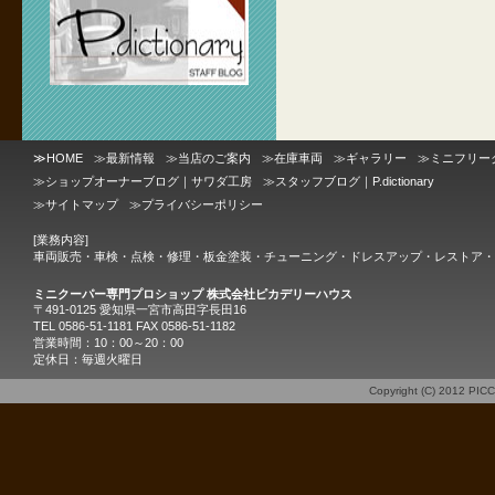
≫
HOME
≫
最新情報
≫
当店のご案内
≫
在庫車両
≫
ギャラリー
≫
ミニフリー
≫
ショップオーナーブログ｜サワダ工房
≫
スタッフブログ｜P.dictionary
≫
サイトマップ
≫
プライバシーポリシー
[業務内容]
車両販売・車検・点検・修理・板金塗装・チューニング・ドレスアップ・レストア・
ミニクーパー専門プロショップ 株式会社ピカデリーハウス
〒491-0125 愛知県一宮市高田字長田16
TEL 0586-51-1181 FAX 0586-51-1182
営業時間：10：00～20：00
定休日：毎週火曜日
Copyright (C) 2012
PIC