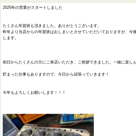
2025年の営業がスタートしました
たくさん年賀状も頂きました。ありがとうございます。
昨年より当店からの年賀状はおしまいとさせていただいておりますが、今
します。
初日からたくさんの方にご来店いただき、ご挨拶できました。一緒に楽し
貯まった仕事もありますので、今日から頑張っていきます！
今年もよろしくお願いします！！！