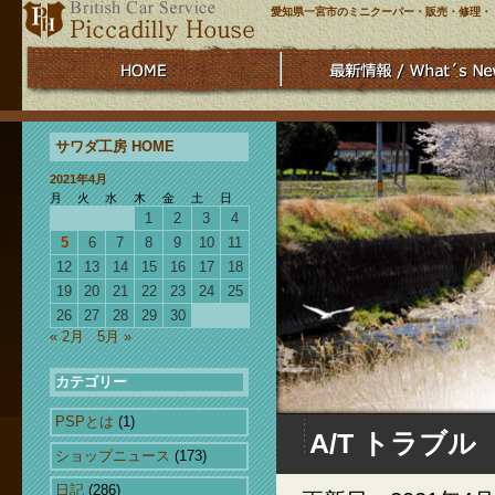
愛知県一宮市のミニクーパー・販売・修理・
サワダ工房 HOME
2021年4月
月
火
水
木
金
土
日
1
2
3
4
5
6
7
8
9
10
11
12
13
14
15
16
17
18
19
20
21
22
23
24
25
26
27
28
29
30
« 2月
5月 »
カテゴリー
PSPとは
(1)
A/T トラブル
ショップニュース
(173)
日記
(286)