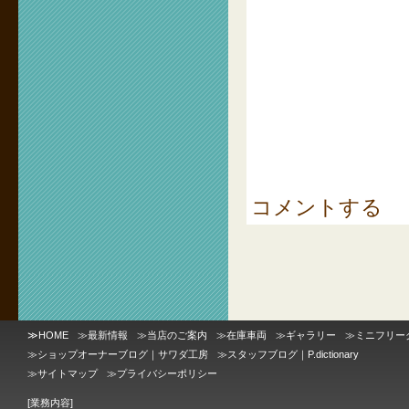
コメントする
≫
HOME
≫
最新情報
≫
当店のご案内
≫
在庫車両
≫
ギャラリー
≫
ミニフリー
≫
ショップオーナーブログ｜サワダ工房
≫
スタッフブログ｜P.dictionary
≫
サイトマップ
≫
プライバシーポリシー
[業務内容]