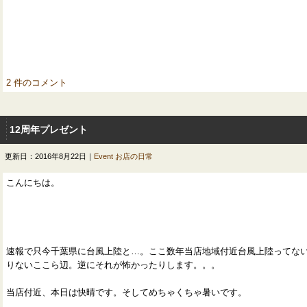
2 件のコメント
12周年プレゼント
更新日：2016年8月22日｜
Event
お店の日常
こんにちは。
速報で只今千葉県に台風上陸と…。ここ数年当店地域付近台風上陸ってな
りないここら辺。逆にそれが怖かったりします。。。
当店付近、本日は快晴です。そしてめちゃくちゃ暑いです。