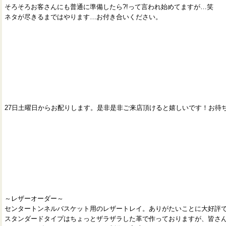
そろそろお客さんにも普通に準備したら?!って言われ始めてますが…笑
ネタが尽きるまではやります…お付き合いください。
27日土曜日からお配りします。是非是非ご来店頂けると嬉しいです！お待
～レザーオーダー～
センタートンネルバスケット用のレザートレイ。ありがたいことに大好評
スタンダードタイプはちょっとザラザラした革で作っておりますが、皆さん