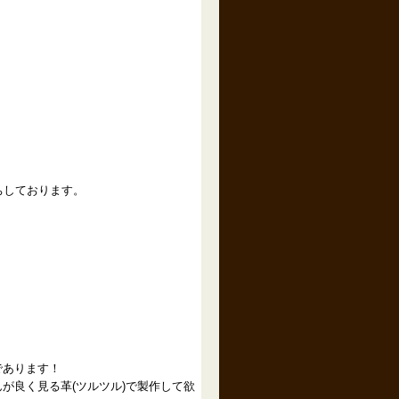
ちしております。
であります！
が良く見る革(ツルツル)で製作して欲