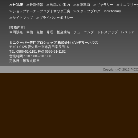
≫
HOME
≫
最新情報
≫
当店のご案内
≫
在庫車両
≫
ギャラリー
≫
ミニフリー
≫
ショップオーナーブログ｜サワダ工房
≫
スタッフブログ｜P.dictionary
≫
サイトマップ
≫
プライバシーポリシー
[業務内容]
車両販売・車検・点検・修理・板金塗装・チューニング・ドレスアップ・レストア・
ミニクーパー専門プロショップ 株式会社ピカデリーハウス
〒491-0125 愛知県一宮市高田字長田16
TEL 0586-51-1181 FAX 0586-51-1182
営業時間：10：00～20：00
定休日：毎週火曜日
Copyright (C) 2012
PIC