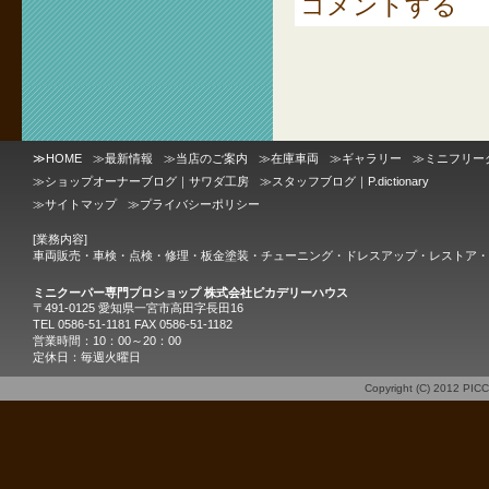
コメントする
≫
HOME
≫
最新情報
≫
当店のご案内
≫
在庫車両
≫
ギャラリー
≫
ミニフリー
≫
ショップオーナーブログ｜サワダ工房
≫
スタッフブログ｜P.dictionary
≫
サイトマップ
≫
プライバシーポリシー
[業務内容]
車両販売・車検・点検・修理・板金塗装・チューニング・ドレスアップ・レストア・
ミニクーパー専門プロショップ 株式会社ピカデリーハウス
〒491-0125 愛知県一宮市高田字長田16
TEL 0586-51-1181 FAX 0586-51-1182
営業時間：10：00～20：00
定休日：毎週火曜日
Copyright (C) 2012
PIC