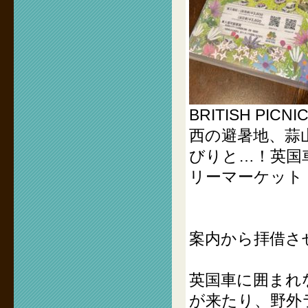
BRITISH PICNI
西の避暑地、蒜
びりと…！英国
リーマーケット
案内から拝借さ
英国車に囲まれ
が来たり、野外