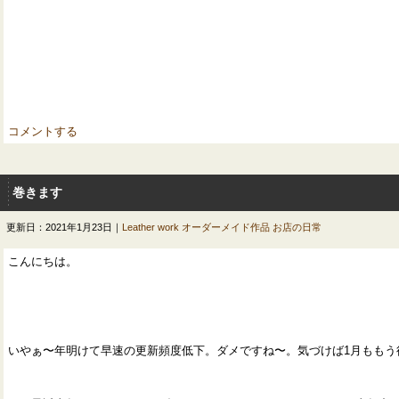
コメントする
巻きます
更新日：2021年1月23日｜
Leather work
オーダーメイド作品
お店の日常
こんにちは。
いやぁ〜年明けて早速の更新頻度低下。ダメですね〜。気づけば1月ももう