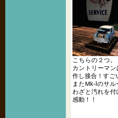
こちらの２つ。
カントリーマン
作し接合！すご
またMk-Ⅰの
わざと汚れを付
感動！！