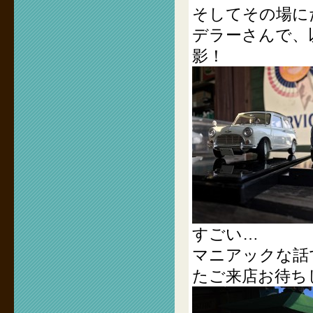
そしてその場に
デラーさんで、
影！
すごい…
マニアックな話
たご来店お待ち