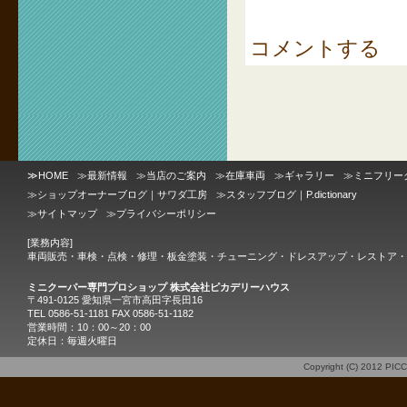
コメントする
≫
HOME
≫
最新情報
≫
当店のご案内
≫
在庫車両
≫
ギャラリー
≫
ミニフリー
≫
ショップオーナーブログ｜サワダ工房
≫
スタッフブログ｜P.dictionary
≫
サイトマップ
≫
プライバシーポリシー
[業務内容]
車両販売・車検・点検・修理・板金塗装・チューニング・ドレスアップ・レストア・
ミニクーパー専門プロショップ 株式会社ピカデリーハウス
〒491-0125 愛知県一宮市高田字長田16
TEL 0586-51-1181 FAX 0586-51-1182
営業時間：10：00～20：00
定休日：毎週火曜日
Copyright (C) 2012
PIC