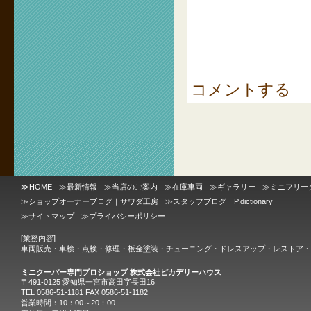
コメントする
≫
HOME
≫
最新情報
≫
当店のご案内
≫
在庫車両
≫
ギャラリー
≫
ミニフリー
≫
ショップオーナーブログ｜サワダ工房
≫
スタッフブログ｜P.dictionary
≫
サイトマップ
≫
プライバシーポリシー
[業務内容]
車両販売・車検・点検・修理・板金塗装・チューニング・ドレスアップ・レストア・
ミニクーパー専門プロショップ 株式会社ピカデリーハウス
〒491-0125 愛知県一宮市高田字長田16
TEL 0586-51-1181 FAX 0586-51-1182
営業時間：10：00～20：00