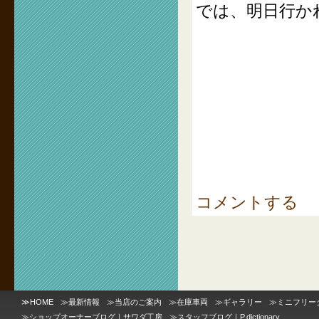
では、明日行か
コメントする
≫
HOME
≫
最新情報
≫
当店のご案内
≫
在庫車両
≫
ギャラリー
≫
ミニフリー
≫
ショップオーナーブログ｜サワダ工房
≫
スタッフブログ｜P.dictionary