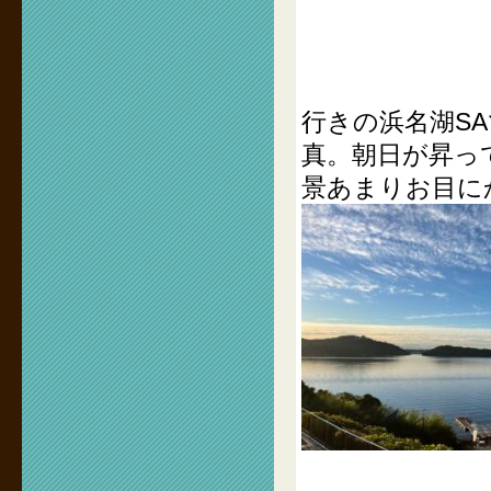
行きの浜名湖S
真。朝日が昇っ
景あまりお目に