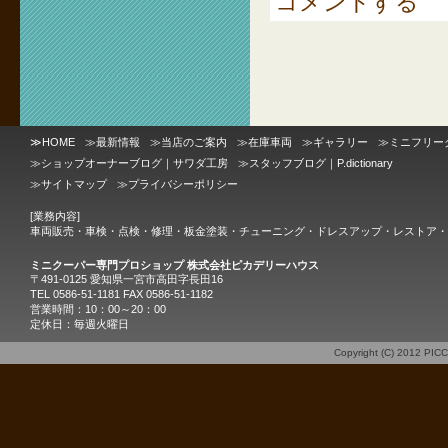
コメントする
≫
HOME
≫
最新情報
≫
当店のご案内
≫
在庫車両
≫
ギャラリー
≫
ミニフリー
≫
ショップオーナーブログ｜サワダ工房
≫
スタッフブログ｜P.dictionary
≫
サイトマップ
≫
プライバシーポリシー
[業務内容]
車両販売・車検・点検・修理・板金塗装・チューニング・ドレスアップ・レストア・
ミニクーパー専門プロショップ 株式会社ピカデリーハウス
〒491-0125 愛知県一宮市高田字長田16
TEL 0586-51-1181 FAX 0586-51-1182
営業時間：10：00～20：00
定休日：毎週火曜日
Copyright (C) 2012
PIC