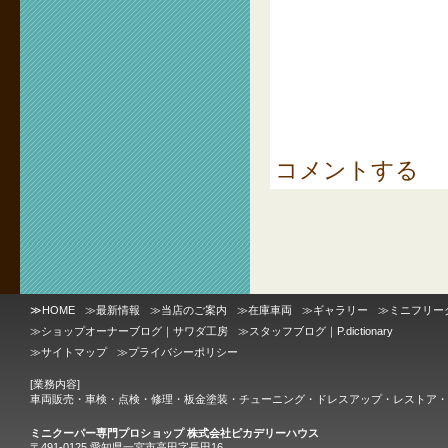
コメントする
≫
HOME
≫
最新情報
≫
当店のご案内
≫
在庫車両
≫
ギャラリー
≫
ミニフリー
≫
ショップオーナーブログ｜サワダ工房
≫
スタッフブログ｜P.dictionary
≫
サイトマップ
≫
プライバシーポリシー
[業務内容]
車両販売・車検・点検・修理・板金塗装・チューニング・ドレスアップ・レストア・
ミニクーパー専門プロショップ 株式会社ピカデリーハウス
〒491-0125 愛知県一宮市高田字長田16