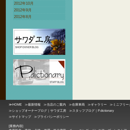
2012年10月
2012年9月
2012年8月
≫
HOME
≫
最新情報
≫
当店のご案内
≫
在庫車両
≫
ギャラリー
≫
ミニフリー
≫
ショップオーナーブログ｜サワダ工房
≫
スタッフブログ｜P.dictionary
≫
サイトマップ
≫
プライバシーポリシー
[業務内容]